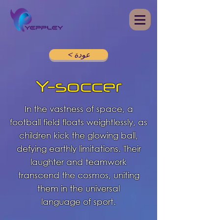
< عودة
Y-soccer
In the vastness of space, a
football field floats weightlessly, as
children kick the glowing ball,
defying earthly limitations. Their
laughter and teamwork
transcend the cosmos, uniting
them in the universal
language of sport.